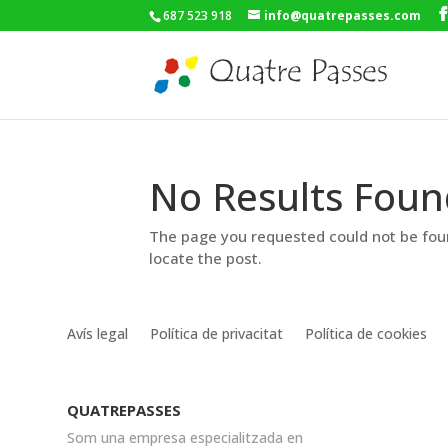
687 523 918
info@quatrepasses.com
No Results Foun
The page you requested could not be foun
locate the post.
Avís legal
Política de privacitat
Política de cookies
QUATREPASSES
Som una empresa especialitzada en