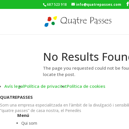
687 523 918
info@quatrepasses.com
No Results Foun
The page you requested could not be foun
locate the post.
Avís legal
Política de privacitat
Política de cookies
QUATREPASSES
Som una empresa especialitzada en l’àmbit de la divulgació i sensibil
“quatre passes” de casa nostra, el Penedès
Menú
Qui som