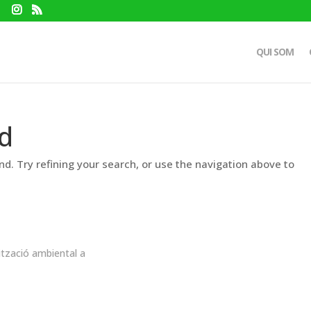
QUI SOM
d
d. Try refining your search, or use the navigation above to
ització ambiental a