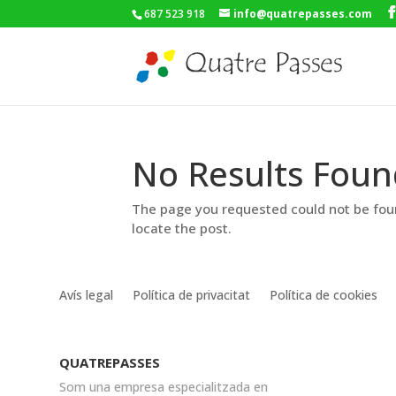
687 523 918
info@quatrepasses.com
No Results Foun
The page you requested could not be foun
locate the post.
Avís legal
Política de privacitat
Política de cookies
QUATREPASSES
Som una empresa especialitzada en