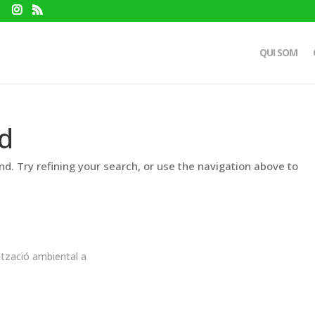
QUI SOM
d
d. Try refining your search, or use the navigation above to
ització ambiental a