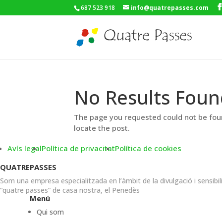
687 523 918
info@quatrepasses.com
No Results Foun
The page you requested could not be foun
locate the post.
Avís legal
Política de privacitat
Política de cookies
QUATREPASSES
Som una empresa especialitzada en l’àmbit de la divulgació i sensibil
“quatre passes” de casa nostra, el Penedès
Menú
Qui som