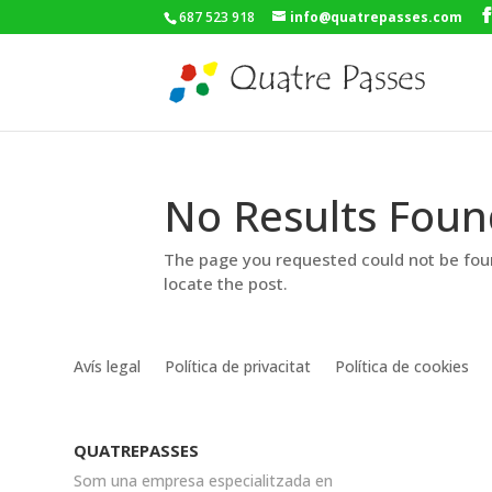
687 523 918
info@quatrepasses.com
No Results Foun
The page you requested could not be foun
locate the post.
Avís legal
Política de privacitat
Política de cookies
QUATREPASSES
Som una empresa especialitzada en