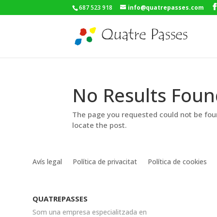
687 523 918
info@quatrepasses.com
No Results Foun
The page you requested could not be foun
locate the post.
Avís legal
Política de privacitat
Política de cookies
QUATREPASSES
Som una empresa especialitzada en