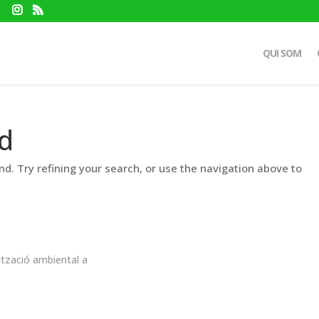
QUI SOM
d
d. Try refining your search, or use the navigation above to
ització ambiental a