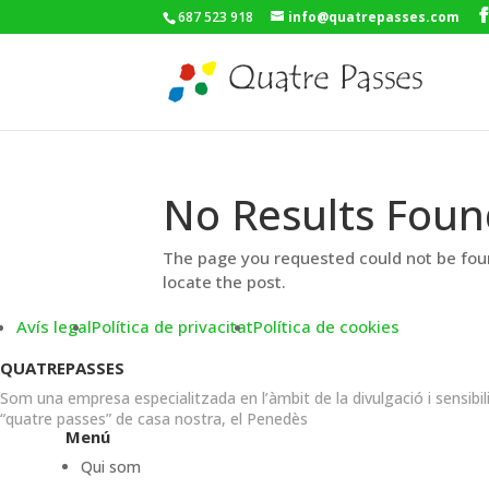
687 523 918
info@quatrepasses.com
No Results Foun
The page you requested could not be foun
locate the post.
Avís legal
Política de privacitat
Política de cookies
QUATREPASSES
Som una empresa especialitzada en l’àmbit de la divulgació i sensibil
“quatre passes” de casa nostra, el Penedès
Menú
Qui som