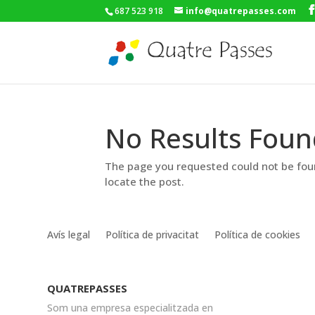
687 523 918
info@quatrepasses.com
No Results Foun
The page you requested could not be foun
locate the post.
Avís legal
Política de privacitat
Política de cookies
QUATREPASSES
Som una empresa especialitzada en