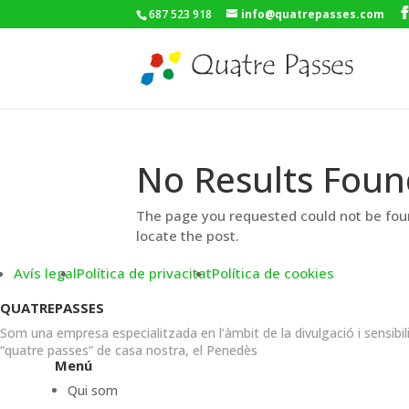
687 523 918
info@quatrepasses.com
No Results Foun
The page you requested could not be foun
locate the post.
Avís legal
Política de privacitat
Política de cookies
QUATREPASSES
Som una empresa especialitzada en l’àmbit de la divulgació i sensibil
“quatre passes” de casa nostra, el Penedès
Menú
Qui som