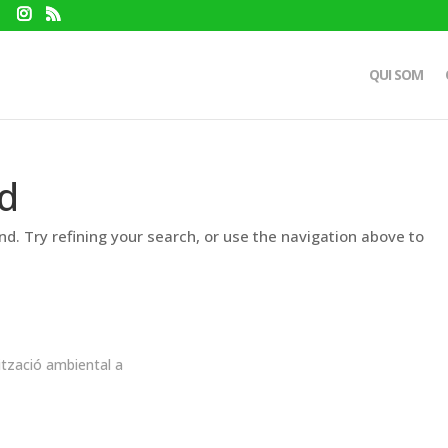
QUI SOM
d
d. Try refining your search, or use the navigation above to
ització ambiental a