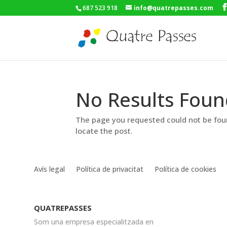
687 523 918
info@quatrepasses.com
No Results Foun
The page you requested could not be foun
locate the post.
Avís legal
Política de privacitat
Política de cookies
QUATREPASSES
Som una empresa especialitzada en