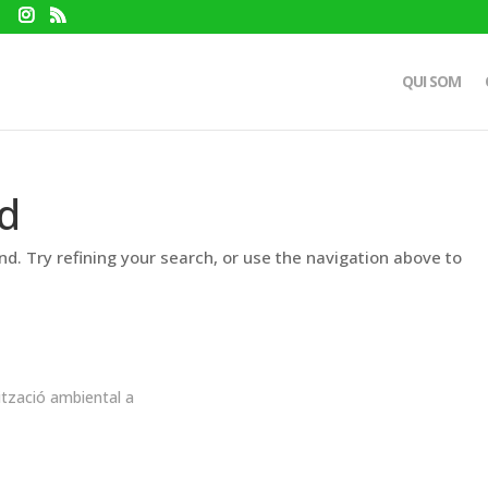
QUI SOM
d
d. Try refining your search, or use the navigation above to
ització ambiental a