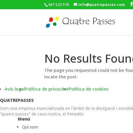
687 523 918
info@quatrepasses.com
No Results Foun
The page you requested could not be foun
locate the post.
Avís legal
Política de privacitat
Política de cookies
QUATREPASSES
Som una empresa especialitzada en l’àmbit de la divulgació i sensibil
“quatre passes” de casa nostra, el Penedès
Menú
Qui som