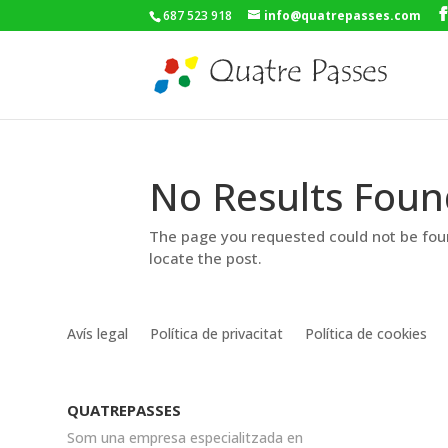
687 523 918
info@quatrepasses.com
No Results Foun
The page you requested could not be foun
locate the post.
Avís legal
Política de privacitat
Política de cookies
QUATREPASSES
Som una empresa especialitzada en