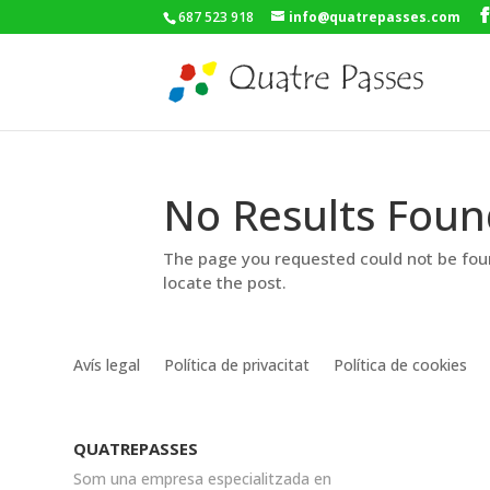
687 523 918
info@quatrepasses.com
No Results Foun
The page you requested could not be foun
locate the post.
Avís legal
Política de privacitat
Política de cookies
QUATREPASSES
Som una empresa especialitzada en