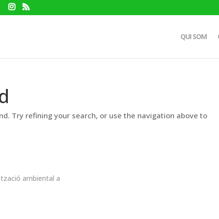
QUI SOM
d
d. Try refining your search, or use the navigation above to
ització ambiental a