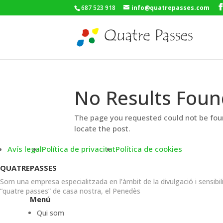
687 523 918
info@quatrepasses.com
No Results Foun
The page you requested could not be foun
locate the post.
Avís legal
Política de privacitat
Política de cookies
QUATREPASSES
Som una empresa especialitzada en l’àmbit de la divulgació i sensibil
“quatre passes” de casa nostra, el Penedès
Menú
Qui som