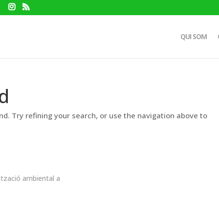
QUI SOM
d
d. Try refining your search, or use the navigation above to
ització ambiental a