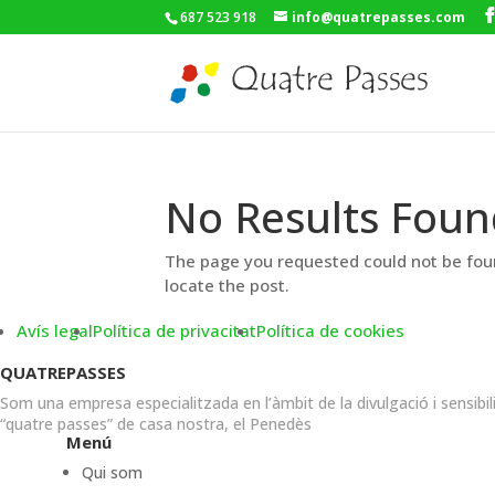
687 523 918
info@quatrepasses.com
No Results Foun
The page you requested could not be foun
locate the post.
Avís legal
Política de privacitat
Política de cookies
QUATREPASSES
Som una empresa especialitzada en l’àmbit de la divulgació i sensibil
“quatre passes” de casa nostra, el Penedès
Menú
Qui som