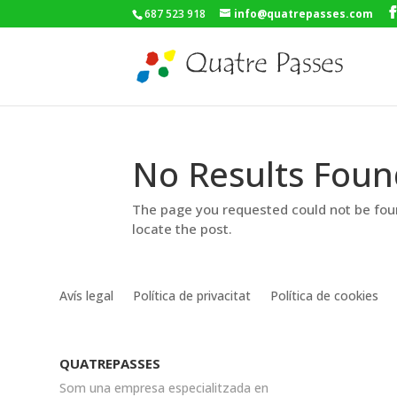
687 523 918
info@quatrepasses.com
No Results Foun
The page you requested could not be foun
locate the post.
Avís legal
Política de privacitat
Política de cookies
QUATREPASSES
Som una empresa especialitzada en