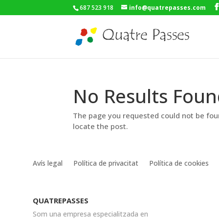
687 523 918
info@quatrepasses.com
No Results Foun
The page you requested could not be foun
locate the post.
Avís legal
Política de privacitat
Política de cookies
QUATREPASSES
Som una empresa especialitzada en