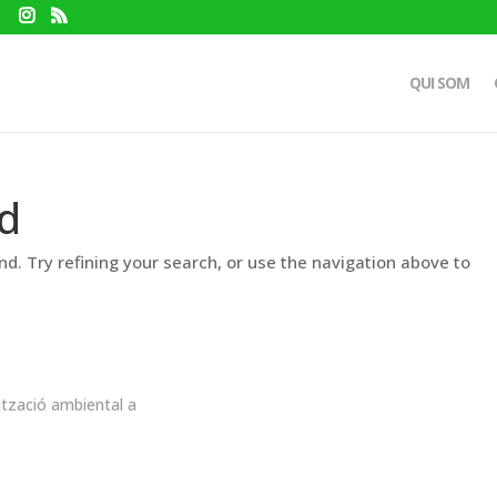
QUI SOM
d
d. Try refining your search, or use the navigation above to
ització ambiental a