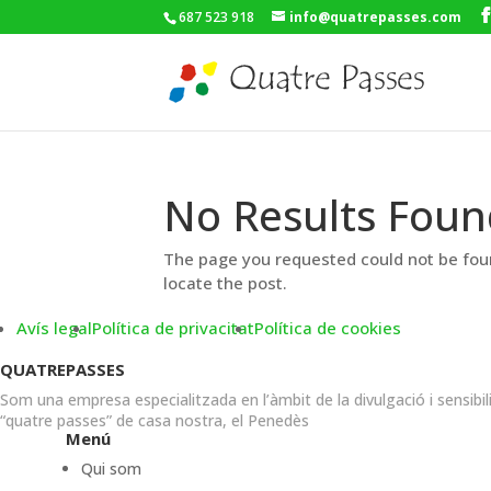
687 523 918
info@quatrepasses.com
No Results Foun
The page you requested could not be foun
locate the post.
Avís legal
Política de privacitat
Política de cookies
QUATREPASSES
Som una empresa especialitzada en l’àmbit de la divulgació i sensibil
“quatre passes” de casa nostra, el Penedès
Menú
Qui som