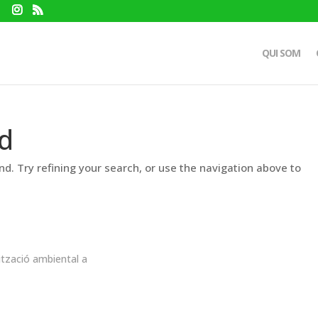
QUI SOM
d
d. Try refining your search, or use the navigation above to
ització ambiental a