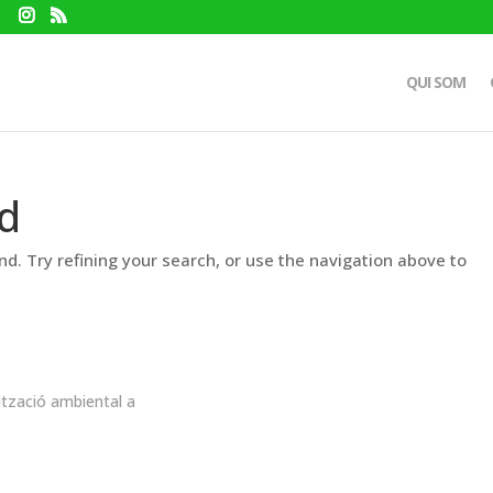
QUI SOM
d
d. Try refining your search, or use the navigation above to
ització ambiental a