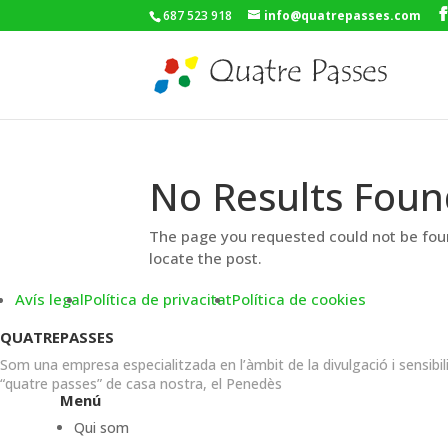
687 523 918
info@quatrepasses.com
No Results Foun
The page you requested could not be foun
locate the post.
Avís legal
Política de privacitat
Política de cookies
QUATREPASSES
Som una empresa especialitzada en l’àmbit de la divulgació i sensibil
“quatre passes” de casa nostra, el Penedès
Menú
Qui som