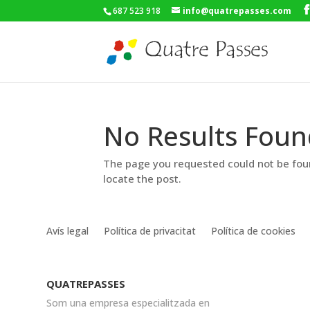
687 523 918
info@quatrepasses.com
No Results Foun
The page you requested could not be foun
locate the post.
Avís legal
Política de privacitat
Política de cookies
QUATREPASSES
Som una empresa especialitzada en