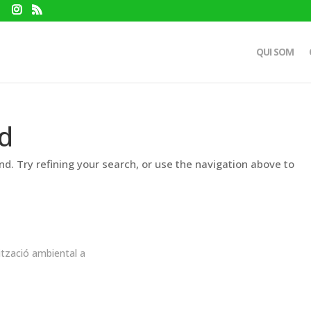
QUI SOM
d
d. Try refining your search, or use the navigation above to
ització ambiental a