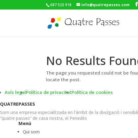
687 523 918
info@quatrepasses.com
No Results Foun
The page you requested could not be foun
locate the post.
Avís legal
Política de privacitat
Política de cookies
QUATREPASSES
Som una empresa especialitzada en l’àmbit de la divulgació i sensibil
“quatre passes” de casa nostra, el Penedès
Menú
Qui som