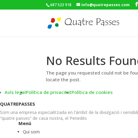
687 523 918
info@quatrepasses.com
No Results Foun
The page you requested could not be foun
locate the post.
Avís legal
Política de privacitat
Política de cookies
QUATREPASSES
Som una empresa especialitzada en l’àmbit de la divulgació i sensibil
“quatre passes” de casa nostra, el Penedès
Menú
Qui som