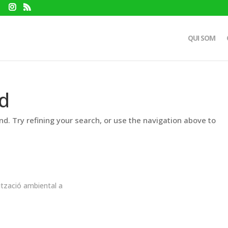
QUI SOM
d
d. Try refining your search, or use the navigation above to
ització ambiental a