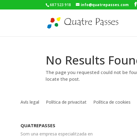
687 523 918
info@quatrepasses.com
No Results Foun
The page you requested could not be foun
locate the post.
Avís legal
Política de privacitat
Política de cookies
QUATREPASSES
Som una empresa especialitzada en