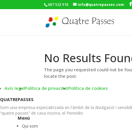
687 523 918
info@quatrepasses.com
No Results Foun
The page you requested could not be foun
locate the post.
Avís legal
Política de privacitat
Política de cookies
QUATREPASSES
Som una empresa especialitzada en l’àmbit de la divulgació i sensibil
“quatre passes” de casa nostra, el Penedès
Menú
Qui som