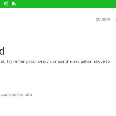
QUI SOM
d
d. Try refining your search, or use the navigation above to
ització ambiental a