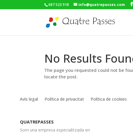
687 523 918
info@quatrepasses.com
No Results Foun
The page you requested could not be foun
locate the post.
Avís legal
Política de privacitat
Política de cookies
QUATREPASSES
Som una empresa especialitzada en