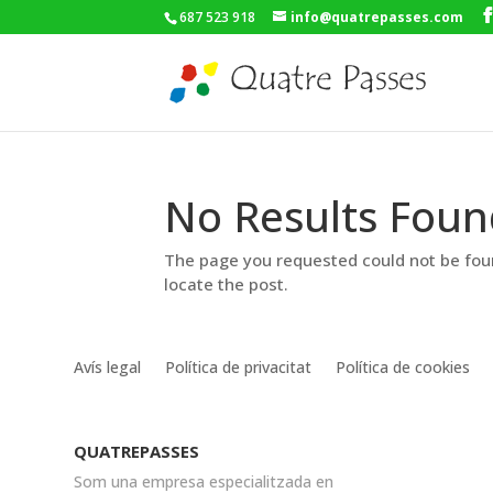
687 523 918
info@quatrepasses.com
No Results Foun
The page you requested could not be foun
locate the post.
Avís legal
Política de privacitat
Política de cookies
QUATREPASSES
Som una empresa especialitzada en