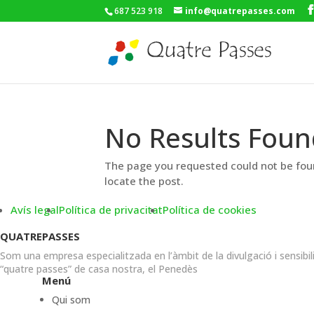
687 523 918
info@quatrepasses.com
No Results Foun
The page you requested could not be foun
locate the post.
Avís legal
Política de privacitat
Política de cookies
QUATREPASSES
Som una empresa especialitzada en l’àmbit de la divulgació i sensibil
“quatre passes” de casa nostra, el Penedès
Menú
Qui som