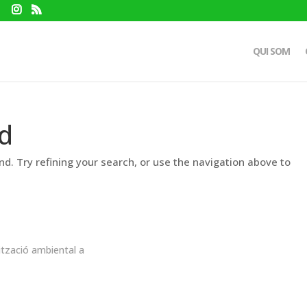
QUI SOM
d
d. Try refining your search, or use the navigation above to
ització ambiental a