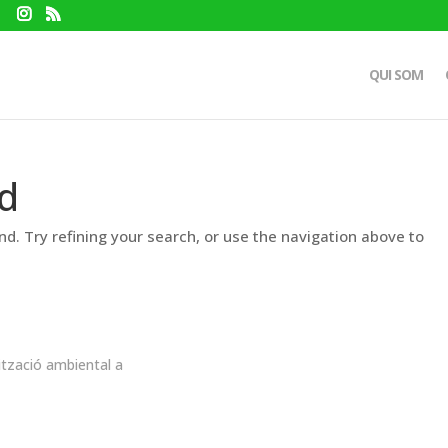
QUI SOM
d
d. Try refining your search, or use the navigation above to
ització ambiental a