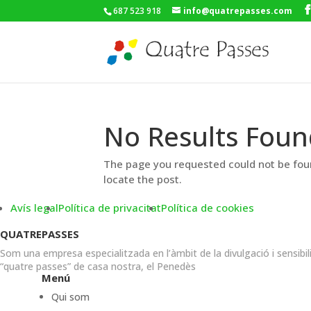
687 523 918
info@quatrepasses.com
No Results Foun
The page you requested could not be foun
locate the post.
Avís legal
Política de privacitat
Política de cookies
QUATREPASSES
Som una empresa especialitzada en l’àmbit de la divulgació i sensibil
“quatre passes” de casa nostra, el Penedès
Menú
Qui som