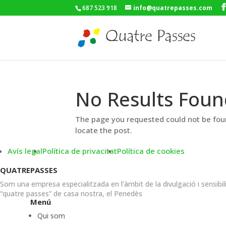
687 523 918
info@quatrepasses.com
No Results Foun
The page you requested could not be foun
locate the post.
Avís legal
Política de privacitat
Política de cookies
QUATREPASSES
Som una empresa especialitzada en l’àmbit de la divulgació i sensibil
“quatre passes” de casa nostra, el Penedès
Menú
Qui som