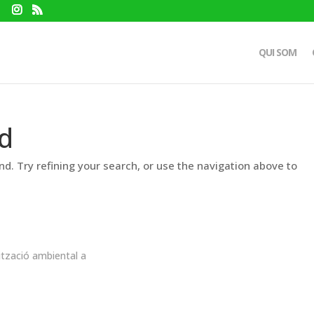
QUI SOM
d
d. Try refining your search, or use the navigation above to
ització ambiental a