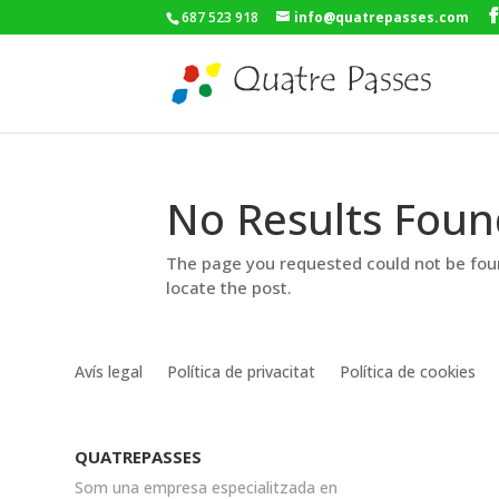
687 523 918
info@quatrepasses.com
No Results Foun
The page you requested could not be foun
locate the post.
Avís legal
Política de privacitat
Política de cookies
QUATREPASSES
Som una empresa especialitzada en