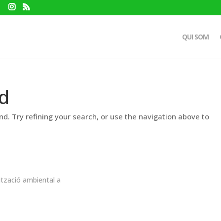
QUI SOM
d
d. Try refining your search, or use the navigation above to
ització ambiental a