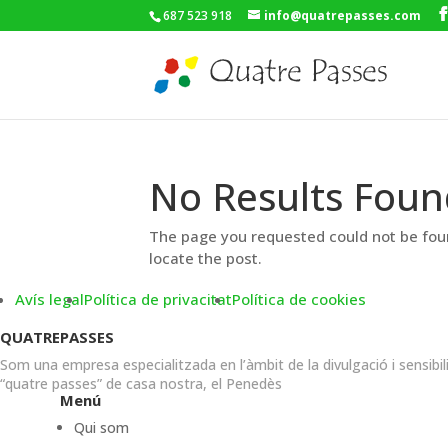
687 523 918
info@quatrepasses.com
No Results Foun
The page you requested could not be foun
locate the post.
Avís legal
Política de privacitat
Política de cookies
QUATREPASSES
Som una empresa especialitzada en l’àmbit de la divulgació i sensibil
“quatre passes” de casa nostra, el Penedès
Menú
Qui som