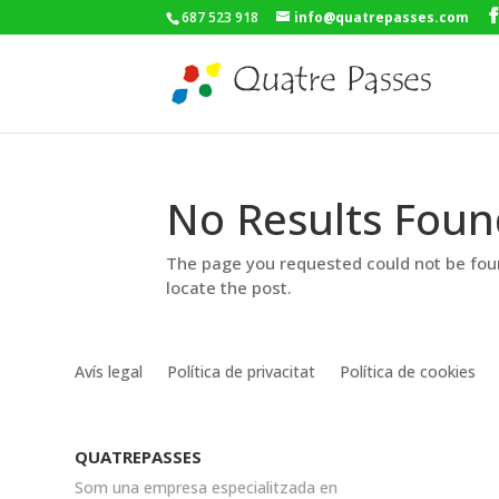
687 523 918
info@quatrepasses.com
No Results Foun
The page you requested could not be foun
locate the post.
Avís legal
Política de privacitat
Política de cookies
QUATREPASSES
Som una empresa especialitzada en