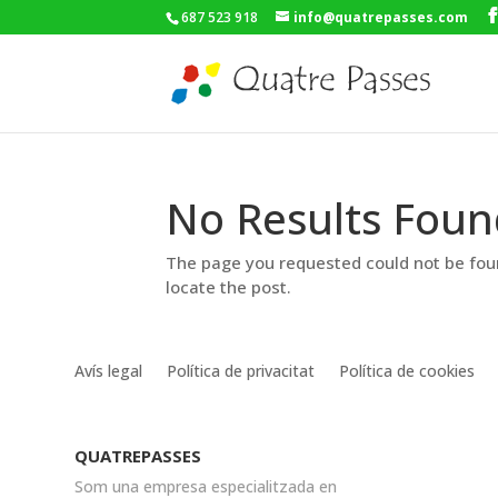
687 523 918
info@quatrepasses.com
No Results Foun
The page you requested could not be foun
locate the post.
Avís legal
Política de privacitat
Política de cookies
QUATREPASSES
Som una empresa especialitzada en