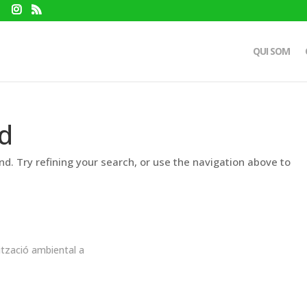
QUI SOM
d
d. Try refining your search, or use the navigation above to
ització ambiental a