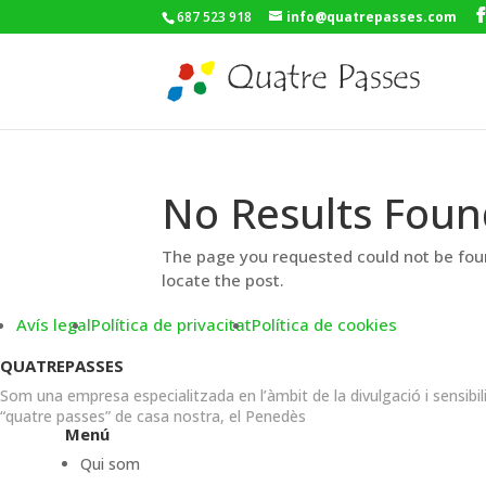
687 523 918
info@quatrepasses.com
No Results Foun
The page you requested could not be foun
locate the post.
Avís legal
Política de privacitat
Política de cookies
QUATREPASSES
Som una empresa especialitzada en l’àmbit de la divulgació i sensibil
“quatre passes” de casa nostra, el Penedès
Menú
Qui som