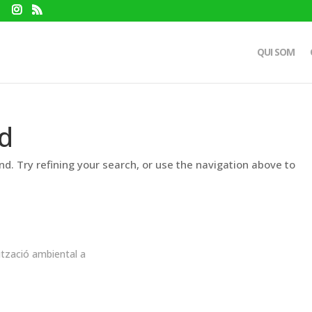
QUI SOM
d
d. Try refining your search, or use the navigation above to
ització ambiental a