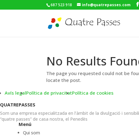
687 523 918
info@quatrepasses.com
No Results Foun
The page you requested could not be foun
locate the post.
Avís legal
Política de privacitat
Política de cookies
QUATREPASSES
Som una empresa especialitzada en l’àmbit de la divulgació i sensibil
“quatre passes” de casa nostra, el Penedès
Menú
Qui som