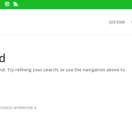
QUI SOM
d
d. Try refining your search, or use the navigation above to
ització ambiental a