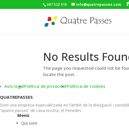
687 523 918
info@quatrepasses.com
No Results Foun
The page you requested could not be foun
locate the post.
Avís legal
Política de privacitat
Política de cookies
QUATREPASSES
Som una empresa especialitzada en l’àmbit de la divulgació i sensibil
“quatre passes” de casa nostra, el Penedès
Menú
Qui som