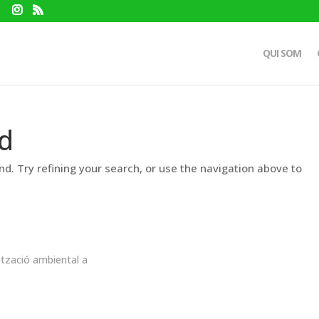
QUI SOM
d
d. Try refining your search, or use the navigation above to
ització ambiental a