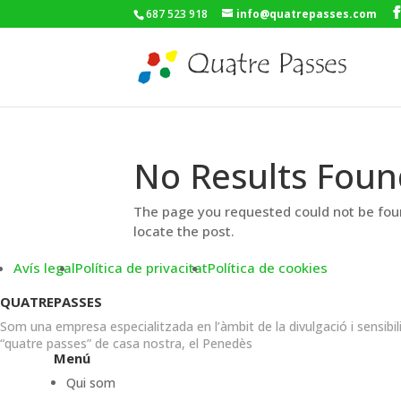
687 523 918
info@quatrepasses.com
No Results Foun
The page you requested could not be foun
locate the post.
Avís legal
Política de privacitat
Política de cookies
QUATREPASSES
Som una empresa especialitzada en l’àmbit de la divulgació i sensibil
“quatre passes” de casa nostra, el Penedès
Menú
Qui som