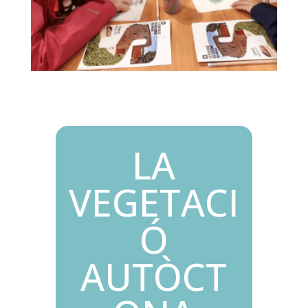
LA
VEGETACI
Ó
AUTÒCT