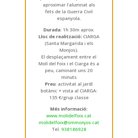
aproximar l’alumnat als
fets de la Guerra Civil
espanyola.
Durada
: 1h 30m aprox.
Lloc de realització:
CIARGA
(Santa Margarida i els
Monjos).
El desplaçament entre el
Molí del Foix i el Ciarga és a
peu, caminant uns 20
minuts
Preu
: activitat al jardí
botànic + vista al CIARGA:
135 €/grup classe
Més informació:
www.molidelfoix.cat
molidelfoix@smmonjos.cat
Tel.
938186928