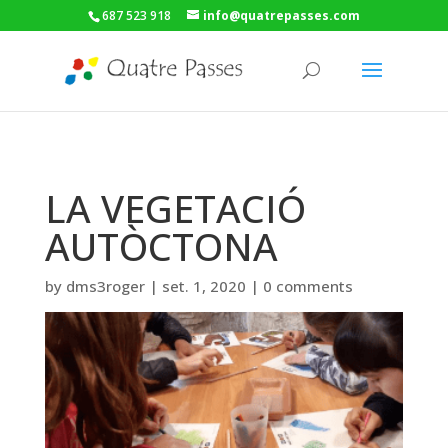
687 523 918
info@quatrepasses.com
LA VEGETACIÓ
AUTÒCTONA
by
dms3roger
|
set. 1, 2020
|
0 comments